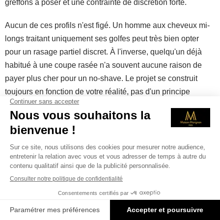
greffons à poser et une contrainte de discrétion forte.
Aucun de ces profils n'est figé. Un homme aux cheveux mi-
longs traitant uniquement ses golfes peut très bien opter
pour un rasage partiel discret. À l'inverse, quelqu'un déjà
habitué à une coupe rasée n'a souvent aucune raison de
payer plus cher pour un no-shave. Le projet se construit
toujours en fonction de votre réalité, pas d'un principe
général.
Les erreurs à éviter dans votre décision
Première erreur fréquente : choisir le no-shave par crainte
du rasage, alors que la calvitie est trop étendue pour en tirer
un bon résultat. La discrétion immédiate se paie alors d'une
densité décevante. Mieux vaut un rasage assumé et un
beau résultat qu'une demi-mesure frustrante.