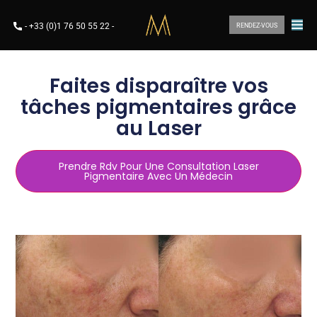
-
+33 (0)1 76 50 55 22
-
RENDEZ-VOUS
Faites disparaître vos
tâches pigmentaires grâce
au Laser
Prendre Rdv Pour Une Consultation Laser
Pigmentaire Avec Un Médecin