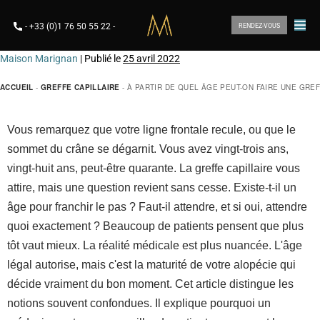
-
+33 (0)1 76 50 55 22
-
RENDEZ-VOUS
Maison Marignan
|
Publié le
25 avril 2022
ACCUEIL
-
GREFFE CAPILLAIRE
-
À PARTIR DE QUEL ÂGE PEUT-ON FAIRE UNE GREF
Vous remarquez que votre ligne frontale recule, ou que le
sommet du crâne se dégarnit. Vous avez vingt-trois ans,
vingt-huit ans, peut-être quarante. La greffe capillaire vous
attire, mais une question revient sans cesse. Existe-t-il un
âge pour franchir le pas ? Faut-il attendre, et si oui, attendre
quoi exactement ? Beaucoup de patients pensent que plus
tôt vaut mieux. La réalité médicale est plus nuancée. L'âge
légal autorise, mais c'est la maturité de votre alopécie qui
décide vraiment du bon moment. Cet article distingue les
notions souvent confondues. Il explique pourquoi un