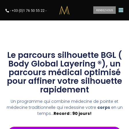
-
+33 (0)1 76 50 55 22
-
RENDEZ-VOUS
Le parcours silhouette BGL (
Body Global Layering ®
),
un
parcours médical optimisé
pour affiner votre silhouette
rapidement
Un programme qui combine médecine de pointe et
médecine traditionnelle qui redessine votre
corps
en un
temps..
.
Record : 90 jours!