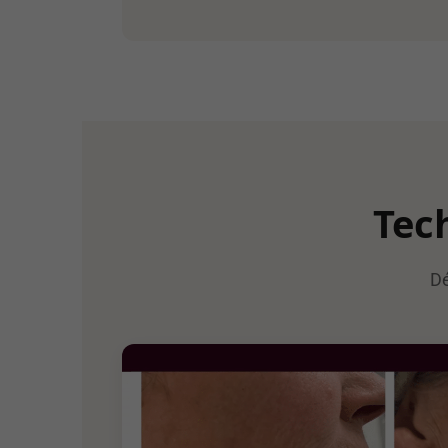
Tec
Dé