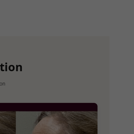
tion
ion