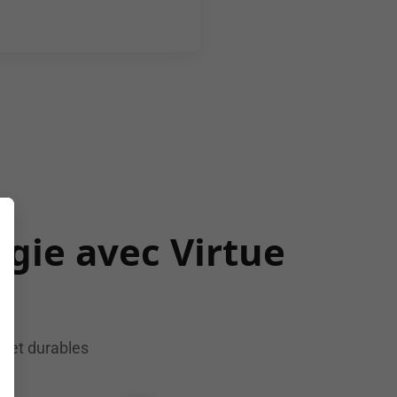
rgie avec Virtue
s et durables