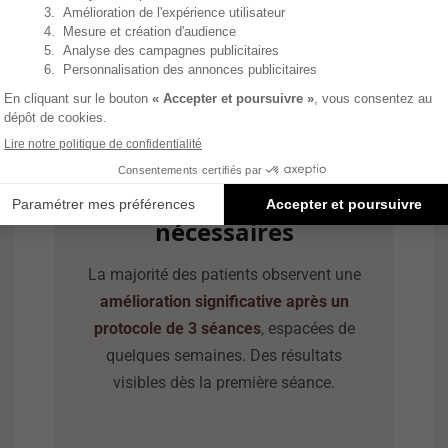
2
◆
Peu de séances
nécessaires
La majorité des patients observent une
amélioration significative après un
protocole de 3 séances
, espacées de
quelques semaines. Des résultats
visibles dès la première séance.