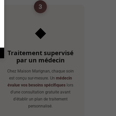
3
◆
Traitement supervisé
par un médecin
Chez Maison Marignan, chaque soin
est conçu sur-mesure. Un
médecin
évalue vos besoins spécifiques
lors
d'une consultation gratuite avant
d'établir un plan de traitement
personnalisé.