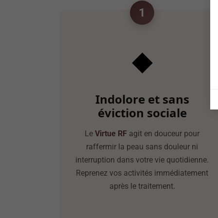
1
◆
Indolore et sans
éviction sociale
Le
Virtue RF
agit en douceur pour
raffermir la peau sans douleur ni
interruption dans votre vie quotidienne.
Reprenez vos activités immédiatement
après le traitement.