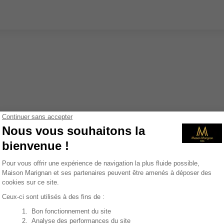
r le lifting sans chiru
RF ?
s d'une technologie de pointe pour des résultats naturel