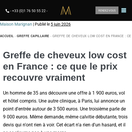
-
+33 (0)1 76 50 55 22
-
RENDEZ-VOUS
Maison Marignan
|
Publié le
5 juin 2026
ACCUEIL
-
GREFFE CAPILLAIRE
-
GREFFE DE CHEVEUX LOW COST EN FRANCE : CE
Greffe de cheveux low cost
en France : ce que le prix
recouvre vraiment
Un homme de 35 ans découvre une offre à 1 900 euros, vol
et hôtel compris. Une autre clinique, à Paris, lui annonce un
point d'entrée autour de 3 500 euros. Une troisième parle de
9 000 euros. Même demande, même calvitie débutante, trois
devis qui n'ont rien à voir. Cet écart n'a rien d'un hasard, et il