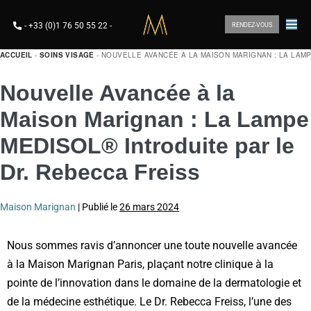
-
+33 (0)1 76 50 55 22
-
RENDEZ-VOUS
ACCUEIL
-
SOINS VISAGE
-
NOUVELLE AVANCÉE À LA MAISON MARIGNAN : LA LAMP
Nouvelle Avancée à la
Maison Marignan : La Lampe
MEDISOL® Introduite par le
Dr. Rebecca Freiss
Maison Marignan
|
Publié le
26 mars 2024
Nous sommes ravis d’annoncer une toute nouvelle avancée
à la Maison Marignan Paris, plaçant notre clinique à la
pointe de l’innovation dans le domaine de la dermatologie et
de la médecine esthétique. Le Dr. Rebecca Freiss, l’une des