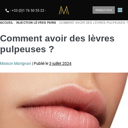
-
+33 (0)1 76 50 55 22
-
RENDEZ-VOUS
ACCUEIL
-
INJECTION LÈVRES PARIS
-
COMMENT AVOIR DES LÈVRES PULPEUSES 
Comment avoir des lèvres
pulpeuses ?
Maison Marignan
|
Publié le
3 juillet 2024