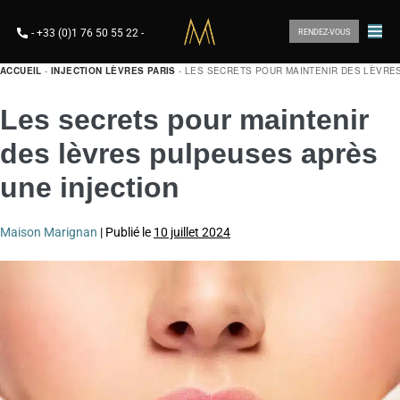
-
+33 (0)1 76 50 55 22
-
RENDEZ-VOUS
ACCUEIL
-
INJECTION LÈVRES PARIS
-
LES SECRETS POUR MAINTENIR DES LÈVRE
Les secrets pour maintenir
des lèvres pulpeuses après
une injection
Maison Marignan
|
Publié le
10 juillet 2024