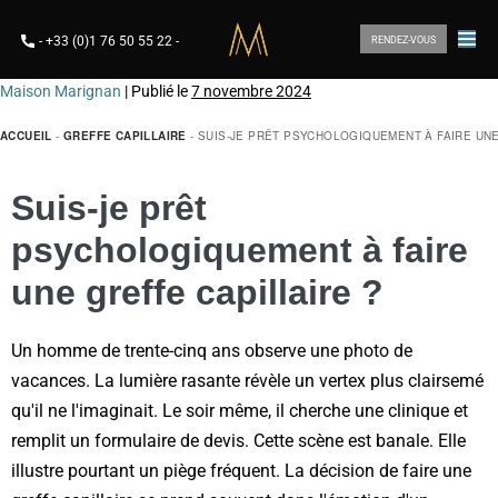
-
+33 (0)1 76 50 55 22
-
RENDEZ-VOUS
Maison Marignan
|
Publié le
7 novembre 2024
ACCUEIL
-
GREFFE CAPILLAIRE
-
SUIS-JE PRÊT PSYCHOLOGIQUEMENT À FAIRE UNE
Suis-je prêt
psychologiquement à faire
une greffe capillaire ?
Un homme de trente-cinq ans observe une photo de
vacances. La lumière rasante révèle un vertex plus clairsemé
qu'il ne l'imaginait. Le soir même, il cherche une clinique et
remplit un formulaire de devis. Cette scène est banale. Elle
illustre pourtant un piège fréquent. La décision de faire une