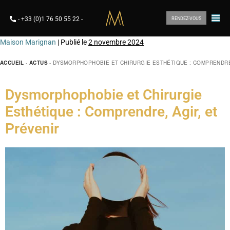
-
+33 (0)1 76 50 55 22
-
RENDEZ-VOUS
Maison Marignan
|
Publié le
2 novembre 2024
ACCUEIL
-
ACTUS
-
DYSMORPHOPHOBIE ET CHIRURGIE ESTHÉTIQUE : COMPRENDRE,
Dysmorphophobie et Chirurgie
Esthétique : Comprendre, Agir, et
Prévenir