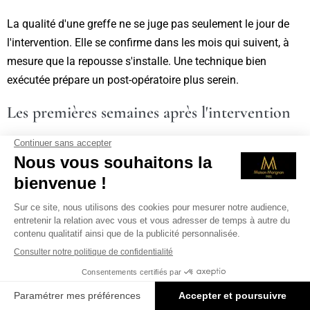
La qualité d'une greffe ne se juge pas seulement le jour de
l'intervention. Elle se confirme dans les mois qui suivent, à
mesure que la repousse s'installe. Une technique bien
exécutée prépare un post-opératoire plus serein.
Les premières semaines après l'intervention
Une greffe au stylet implanteur s'accompagne de micro-
incisions très fines. Des croûtes apparaissent puis tombent
au fil des premiers jours. L'
éviction sociale
dépend de
chaque patient et de la zone traitée. Un geste précis limite les
traumatismes du cuir chevelu et favorise une cicatrisation
plus régulière.
Un effluvium transitoire, parfois appelé shock loss, peut
survenir. Les cheveux implantés tombent avant de repousser,
ce qui est attendu. Une équipe expérimentée prévient le