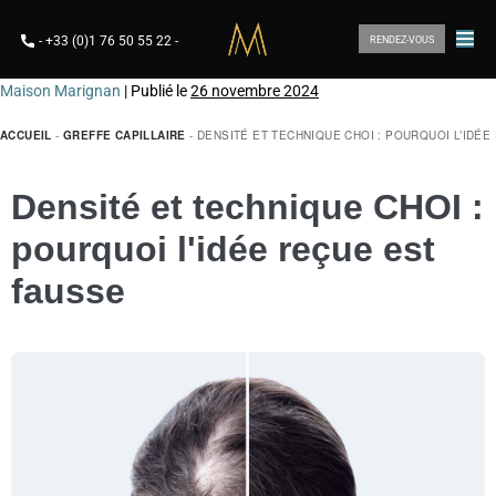
-
+33 (0)1 76 50 55 22
-
RENDEZ-VOUS
Maison Marignan
|
Publié le
26 novembre 2024
ACCUEIL
-
GREFFE CAPILLAIRE
-
DENSITÉ ET TECHNIQUE CHOI : POURQUOI L’IDÉE
Densité et technique CHOI :
pourquoi l'idée reçue est
fausse