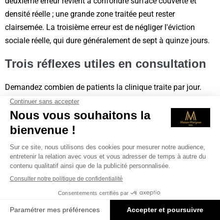
deuxième erreur revient à confondre surface couverte et
densité réelle ; une grande zone traitée peut rester
clairsemée. La troisième erreur est de négliger l'éviction
sociale réelle, qui dure généralement de sept à quinze jours.
Trois réflexes utiles en consultation
Demandez combien de patients la clinique traite par jour.
Réclamez un devis détaillé écrit qui précise le nombre de
greffons prévu. Vérifiez l'inscription du médecin à l'Ordre,
consultable publiquement. Ces vérifications simples vous
protègent et clarifient ce que recouvre réellement une
proposition de greffe.
Six situations typiques face à la
densité
Les attentes de densité varient selon le profil. Un homme