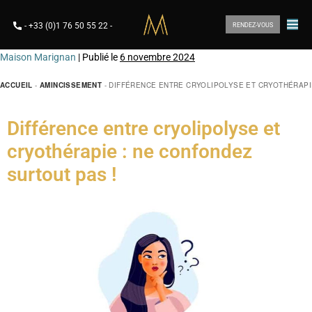
-
+33 (0)1 76 50 55 22
-
RENDEZ-VOUS
Maison Marignan
|
Publié le
6 novembre 2024
ACCUEIL
-
AMINCISSEMENT
-
DIFFÉRENCE ENTRE CRYOLIPOLYSE ET CRYOTHÉRAPIE
Différence entre cryolipolyse et
cryothérapie : ne confondez
surtout pas !