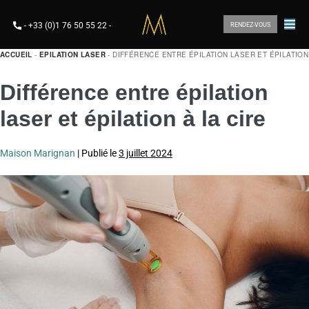
-
+33 (0)1 76 50 55 22
-
RENDEZ-VOUS
ACCUEIL
-
EPILATION LASER
-
DIFFÉRENCE ENTRE ÉPILATION LASER ET ÉPILATION
Différence entre épilation
laser et épilation à la cire
Maison Marignan
|
Publié le
3 juillet 2024