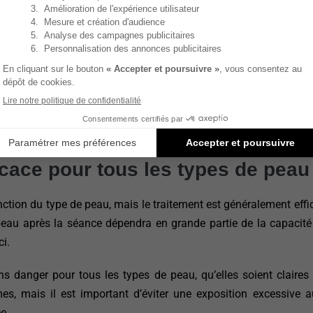
vement sûre, elle n’est pas dénuée de risques. Les effets seco
hymoses dans les zones traitées
. Ces effets sont généralemen
s. Pour les peaux sensibles, ces symptômes peuvent être plus m
aves peuvent survenir, telles que la paradoxical adipose hyper
minuer après un traitement de cryolipolyse. Bien que cette c
t chez les personnes ayant un excès de graisse localisé.
ficace pour tous les types de peau
ction du type de peau, mais le traitement est généralement effi
a peau après la séance dépendra en grande partie de la capacit
ci.
ns danger pour tous les types de peau, qu’elles soient claires
, mais il est important d’éviter une exposition excessive au
e.