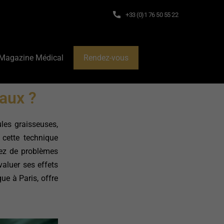
+33 (0)1 76 50 55 22
Magazine Médical
Rendez-vous
eaux ?
ules graisseuses,
 cette technique
rez de problèmes
valuer ses effets
ue à Paris, offre