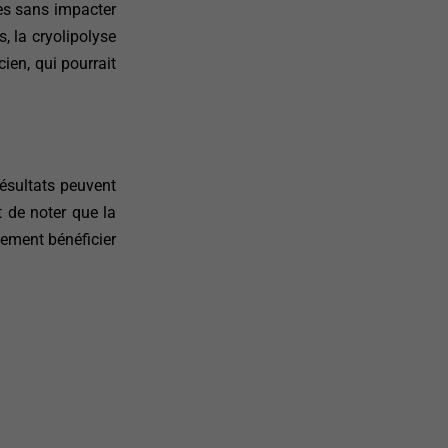
ées sans impacter
 la cryolipolyse
ien, qui pourrait
résultats peuvent
t de noter que la
lement bénéficier