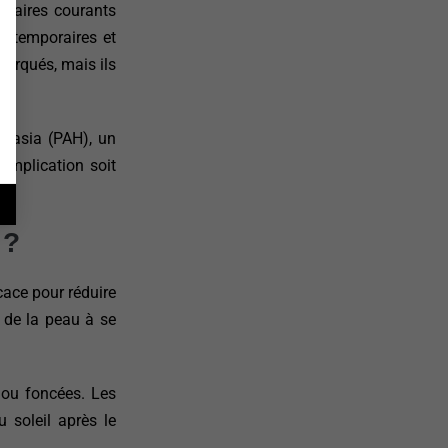
ndaires courants
t temporaires et
arqués, mais ils
plasia (PAH), un
omplication soit
 ?
cace pour réduire
é de la peau à se
 ou foncées. Les
 soleil après le