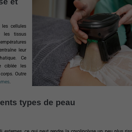
se et
 les cellules
 les tissus
 températures
entraîne leur
hatique. Ce
 ciblée les
 corps. Outre
ommes
.
érents types de peau
i externes, ce qui peut rendre la cryolipolyse un peu plus ris