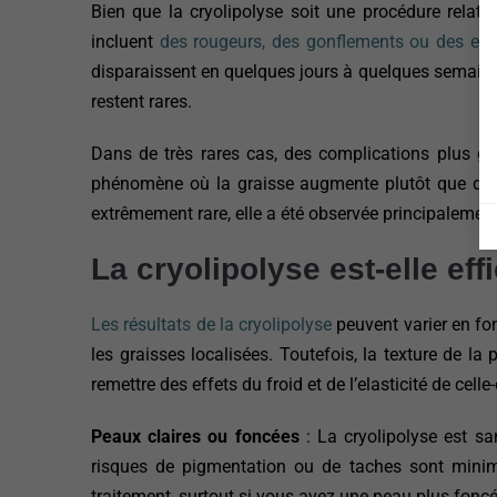
Bien que la cryolipolyse soit une procédure relati
incluent
des rougeurs, des gonflements ou des ecc
disparaissent en quelques jours à quelques semaine
restent rares.
Dans de très rares cas, des complications plus gr
phénomène où la graisse augmente plutôt que de di
extrêmement rare, elle a été observée principalemen
La cryolipolyse est-elle ef
Les résultats de la cryolipolyse
peuvent varier en fon
les graisses localisées. Toutefois, la texture de l
remettre des effets du froid et de l’elasticité de celle-
Peaux claires ou foncées
: La cryolipolyse est sa
risques de pigmentation ou de taches sont minimes
traitement, surtout si vous avez une peau plus foncé