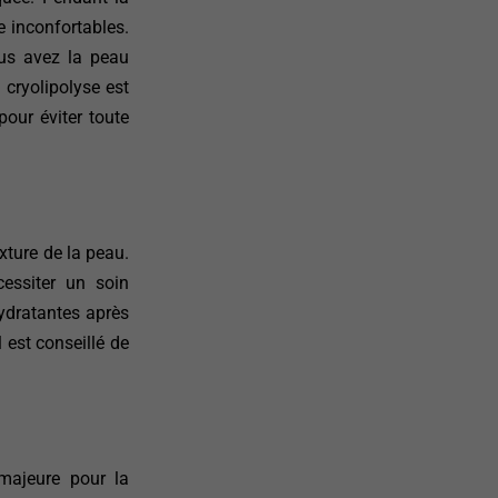
e inconfortables.
ous avez la peau
a cryolipolyse est
our éviter toute
xture de la peau.
cessiter un soin
ydratantes après
 est conseillé de
majeure pour la