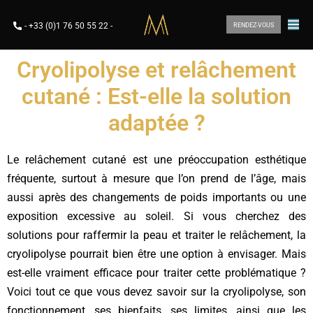
-
+33 (0)1 76 50 55 22
-
RENDEZ-VOUS
Cryolipolyse et relâchement
cutané : Est-elle la solution
adaptée ?
Le relâchement cutané est une préoccupation esthétique
fréquente, surtout à mesure que l’on prend de l’âge, mais
aussi après des changements de poids importants ou une
exposition excessive au soleil. Si vous cherchez des
solutions pour raffermir la peau et traiter le relâchement, la
cryolipolyse pourrait bien être une option à envisager. Mais
est-elle vraiment efficace pour traiter cette problématique ?
Voici tout ce que vous devez savoir sur la cryolipolyse, son
fonctionnement, ses bienfaits, ses limites, ainsi que les