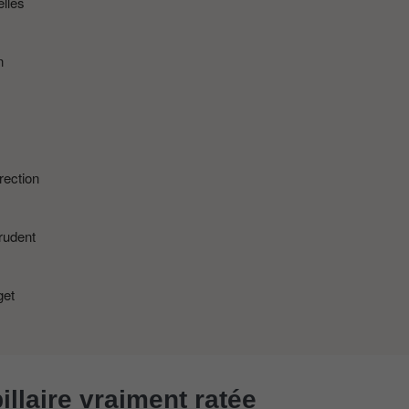
elles
n
rection
prudent
get
illaire vraiment ratée