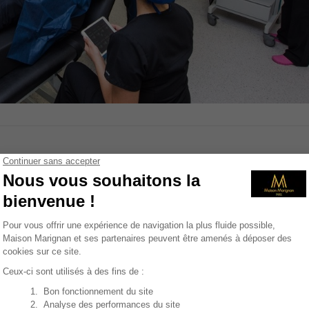
reffe trop tôt
 an. Conclure à un échec avant douze mois est
4
Mois 6-9
Mo