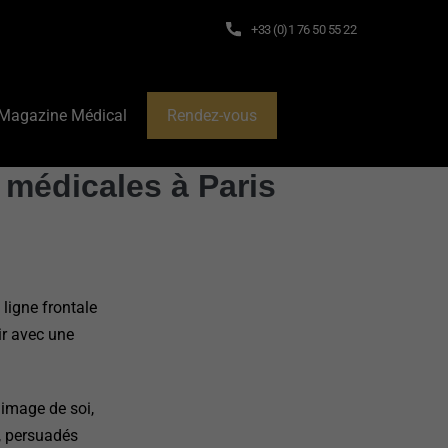
+33 (0)1 76 50 55 22
Magazine Médical
Rendez-vous
s médicales à Paris
 ligne frontale
ir avec une
'image de soi,
e, persuadés