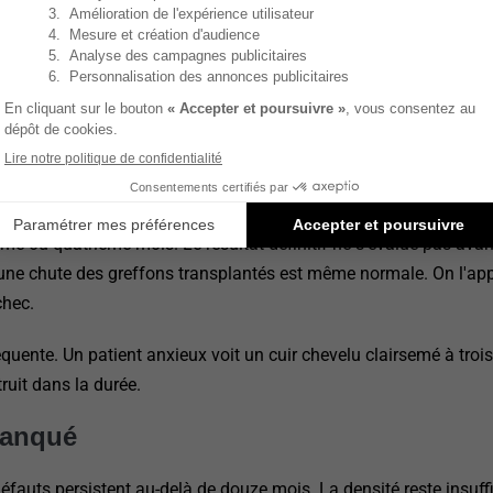
s
résultat
s
appréciable
évaluer en consultation.
me ou quatrième mois. Le résultat définitif ne s'évalue pas avan
 une chute des greffons transplantés est même normale. On l'app
chec.
réquente. Un patient anxieux voit un cuir chevelu clairsemé à troi
ruit dans la durée.
manqué
fauts persistent au-delà de douze mois. La densité reste insuff