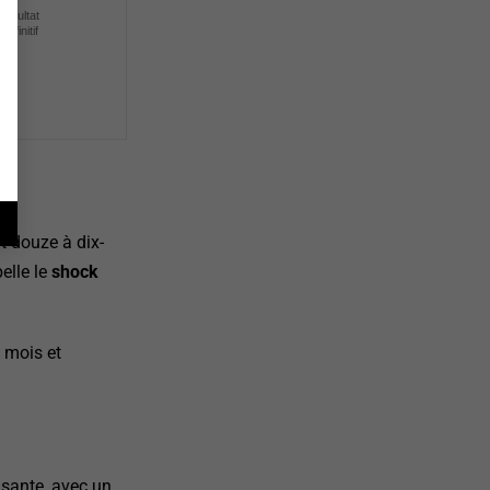
résultat
définitif
t douze à dix-
elle le
shock
s mois et
isante, avec un