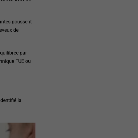
lantés poussent
heveux de
quilibrée par
technique FUE ou
entifié la