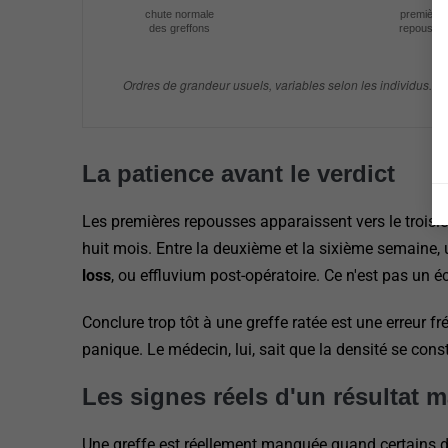
chute normale
première
des greffons
repousse
Ordres de grandeur usuels, variables selon les individus. À 
La patience avant le verdict
Les premières repousses apparaissent vers le troisiè
huit mois. Entre la deuxième et la sixième semaine,
loss
, ou effluvium post-opératoire. Ce n'est pas un é
Conclure trop tôt à une greffe ratée est une erreur f
panique. Le médecin, lui, sait que la densité se const
Les signes réels d'un résultat 
Une greffe est réellement manquée quand certains dé