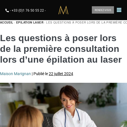
-
+33 (0)1 76 50 55 22
-
RENDEZ-VOUS
ACCUEIL
-
EPILATION LASER
-
LES QUESTIONS À POSER LORS DE LA PREMIÈRE CO
Les questions à poser lors
de la première consultation
lors d’une épilation au laser
Maison Marignan
|
Publié le
22 juillet 2024