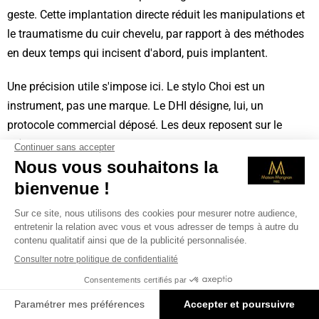
geste. Cette implantation directe réduit les manipulations et
le traumatisme du cuir chevelu, par rapport à des méthodes
en deux temps qui incisent d'abord, puis implantent.
Une précision utile s'impose ici. Le stylo Choi est un
instrument, pas une marque. Le DHI désigne, lui, un
protocole commercial déposé. Les deux reposent sur le
même principe d'implantation directe, mais ce ne sont pas
des synonymes. Cette distinction, souvent brouillée dans les
communications de certains centres, mérite d'être claire.
Une cicatrisation plus discrète
Les micro-incisions du stylo Choi laissent des points d'entrée
fins. La cicatrisation s'en trouve facilitée, et l'éviction sociale
tend à être plus courte. Le confort post-opératoire, sans être
une promesse de résultat, fait partie des raisons pour