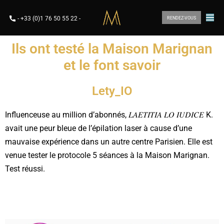
-
+33 (0)1 76 50 55 22
-
RENDEZ-VOUS
Ils ont testé la Maison Marignan
et le font savoir
Lety_IO
Influenceuse au million d’abonnés, 𝐿𝐴𝐸𝑇𝐼𝑇𝐼𝐴 𝐿𝑂 𝐼𝑈𝐷𝐼𝐶𝐸 K.
avait une peur bleue de l’épilation laser à cause d’une
mauvaise expérience dans un autre centre Parisien. Elle est
venue tester le protocole 5 séances à la Maison Marignan.
Test réussi.