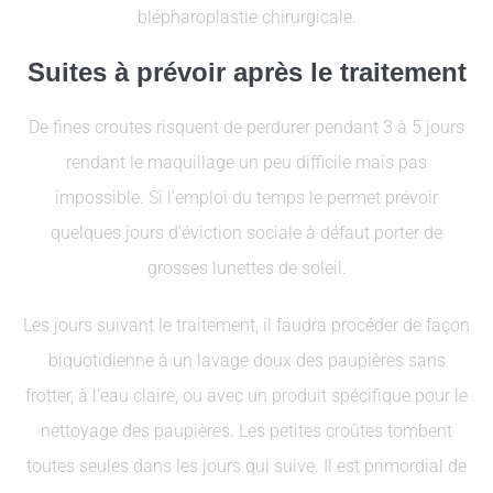
blépharoplastie chirurgicale.
Suites à prévoir après le traitement
De fines croutes risquent de perdurer pendant 3 à 5 jours
rendant le maquillage un peu difficile mais pas
impossible. Si l’emploi du temps le permet prévoir
quelques jours d’éviction sociale à défaut porter de
grosses lunettes de soleil.
Les jours suivant le traitement, il faudra procéder de façon
biquotidienne à un lavage doux des paupières sans
frotter, à l’eau claire, ou avec un produit spécifique pour le
nettoyage des paupières. Les petites croûtes tombent
toutes seules dans les jours qui suive. Il est primordial de