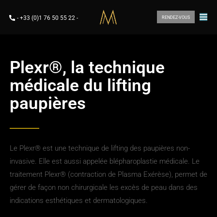
-
+33 (0)1 76 50 55 22
-
RENDEZ-VOUS
Plexr®, la technique
médicale du lifting
paupières
Le Plexr® est une technique de lifting des paupières non-
invasive. Elle est aussi appelée blépharoplastie médicale. Le
traitement Plexr® (contraction de Plasma Exérèse), permet de
gérer de façon non chirurgicale les excès de peau dans des
indications esthétiques et dermatologiques.