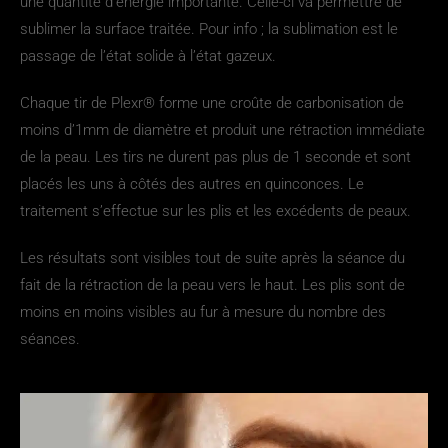
une quantité d’énergie importante. Celle-ci va permettre de
sublimer la surface traitée. Pour info ; la sublimation est le
passage de l’état solide à l’état gazeux.
Chaque tir de Plexr® forme une croûte de carbonisation de
moins d’1mm de diamètre et produit une rétraction immédiate
de la peau. Les tirs ne durent pas plus de 1 seconde et sont
placés les uns à côtés des autres en quinconces. Le
traitement s’effectue sur les plis et les excédents de peaux.
Les résultats sont visibles tout de suite après la séance du
fait de la rétraction de la peau vers le haut. Les plis sont de
moins en moins visibles au fur à mesure du nombre des
séances.