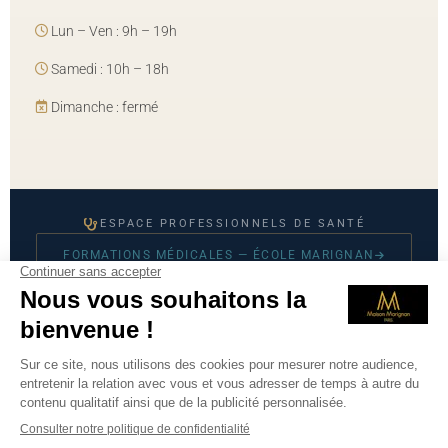
Lun – Ven : 9h – 19h
Samedi : 10h – 18h
Dimanche : fermé
ESPACE PROFESSIONNELS DE SANTÉ
FORMATIONS MÉDICALES — ÉCOLE MARIGNAN
© 2026 Maison Marignan — Tous droits réservés
Mentions légales
·
CGU
·
Politique de confidentialité
·
Prendre
RDV sur Doctolib