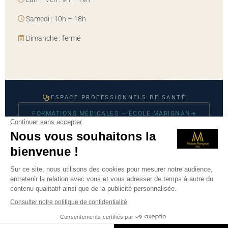
Samedi : 10h – 18h
Dimanche : fermé
ESPACE PROFESSIONNELS DE SANTÉ
FORMATIONS MÉDICALES — ÉCOLE MARIGNAN
© 2026 Maison Marignan — Tous droits réservés
Mentions légales
·
CGU
·
Politique de confidentialité
·
Prendre
RDV sur Doctolib