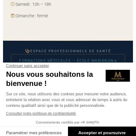
Samedi : 10h – 18h
Dimanche : fermé
ESPACE PROFESSIONNELS DE SANTÉ
FORMATIONS MÉDICALES — ÉCOLE MARIGNAN
© 2026 Maison Marignan — Tous droits réservés
Mentions légales
·
CGU
·
Politique de confidentialité
·
Prendre
RDV sur Doctolib