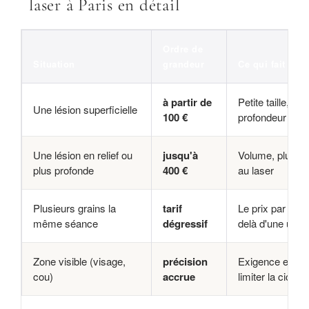
laser à Paris en détail
Ordre de
Situation
grandeur
Ce qui fait vari
à partir de
Petite taille, pe
Une lésion superficielle
100 €
profondeur
Une lésion en relief ou
jusqu'à
Volume, plusie
plus profonde
400 €
au laser
Plusieurs grains la
tarif
Le prix par lési
même séance
dégressif
delà d'une unité
Zone visible (visage,
précision
Exigence esthé
cou)
accrue
limiter la cicatri