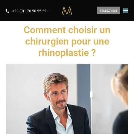
-
+33 (0)1 76 50 55 22
-
RENDEZ-VOUS
Comment choisir un
chirurgien pour une
rhinoplastie ?