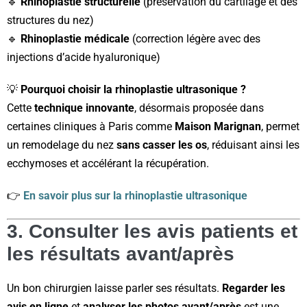
🔹
Rhinoplastie structurelle
(préservation du cartilage et des
structures du nez)
🔹
Rhinoplastie médicale
(correction légère avec des
injections d’acide hyaluronique)
💡
Pourquoi choisir la rhinoplastie ultrasonique ?
Cette
technique innovante
, désormais proposée dans
certaines cliniques à Paris comme
Maison Marignan
, permet
un remodelage du nez
sans casser les os
, réduisant ainsi les
ecchymoses et accélérant la récupération.
👉
En savoir plus sur la rhinoplastie ultrasonique
3. Consulter les avis patients et
les résultats avant/après
Un bon chirurgien laisse parler ses résultats.
Regarder les
avis en ligne
et
analyser les photos avant/après
est une