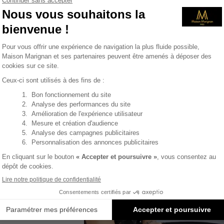
icipe
u du
ence