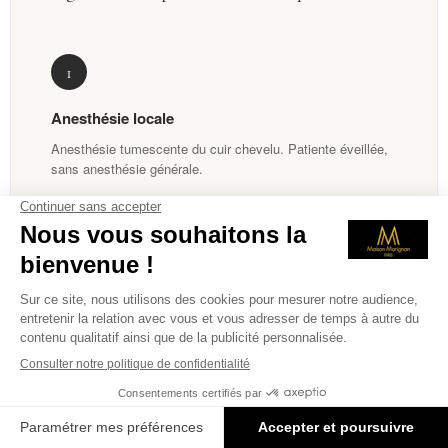
1
Anesthésie locale
Anesthésie tumescente du cuir chevelu. Patiente éveillée,
sans anesthésie générale.
2
Implantation directe
Le stylo CHOI implante le follicule en contrôlant angle et
profondeur, pour un rendu naturel.
3