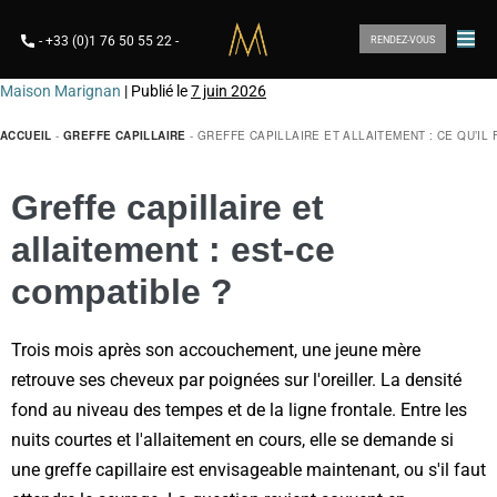
-
+33 (0)1 76 50 55 22
-
RENDEZ-VOUS
Maison Marignan
|
Publié le
7 juin 2026
ACCUEIL
-
GREFFE CAPILLAIRE
-
GREFFE CAPILLAIRE ET ALLAITEMENT : CE QU’IL
Greffe capillaire et
allaitement : est-ce
compatible ?
Trois mois après son accouchement, une jeune mère
retrouve ses cheveux par poignées sur l'oreiller. La densité
fond au niveau des tempes et de la ligne frontale. Entre les
nuits courtes et l'allaitement en cours, elle se demande si
une greffe capillaire est envisageable maintenant, ou s'il faut