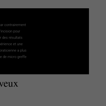
 car contrairement
’incision pour
r des résultats
érience et une
praticienne a plus
ue de micro greffe
eveux