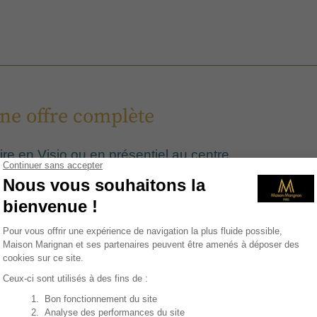
ne offre complète
aire en Visio ou en présentiel au centre
 cheveux sur une ou deux journée(s) par un spéciali
greffe capillaire
Le(s) déjeuner(s)
-opératoire en clinique pendant 18 mois
ez-vous, notre médecin répondra à toutes vos questions.