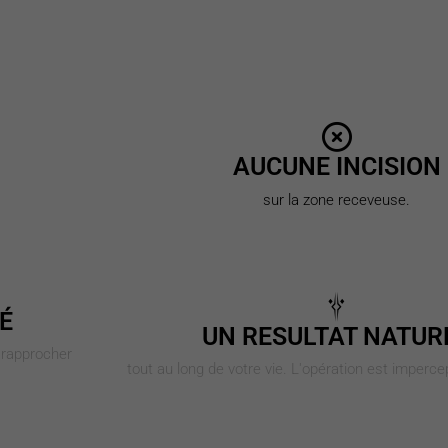
AUCUNE INCISION
sur la zone receveuse.
É
UN RESULTAT NATUR
 rapprocher
tout au long de votre vie. L'opération est impercept