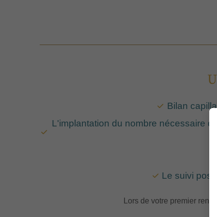
U
Bilan capill
L'implantation du nombre nécessaire de
Le suivi post
Lors de votre premier rend