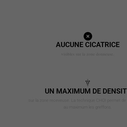
AUCUNE CICATRICE
visibles sur la zone donneuse.
UN MAXIMUM DE DENSIT
sur la zone receveuse. La technique CHOI permet de
au maximum les greffons.