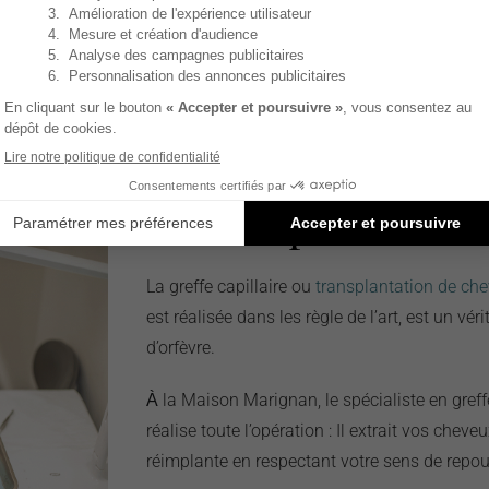
Cheveu par cheveu
La greffe capillaire ou
transplantation de ch
est réalisée dans les règle de l’art, est un véri
d’orfèvre.
la Maison Marignan, le spécialiste en greff
À
réalise toute l’opération : Il extrait vos cheveu
réimplante en respectant votre sens de repou