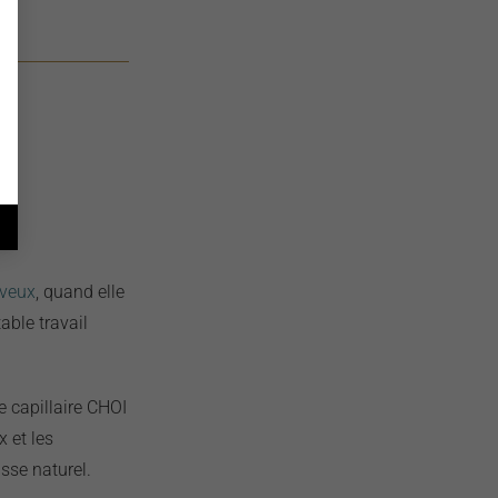
eveux
, quand elle
table travail
e capillaire CHOI
x et les
sse naturel.