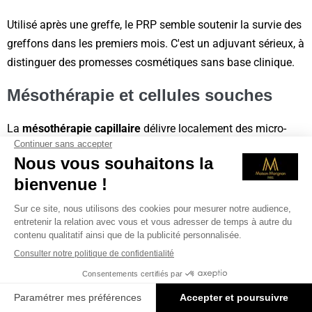
Utilisé après une greffe, le PRP semble soutenir la survie des
greffons dans les premiers mois. C'est un adjuvant sérieux, à
distinguer des promesses cosmétiques sans base clinique.
Mésothérapie et cellules souches
La
mésothérapie capillaire
délivre localement des micro-
doses de principes actifs pour stimuler le follicule. Les
protocoles de régénération à partir de tissus autologues,
comme
la régénération capillaire par cellules souches
,
montrent des résultats encourageants sur les alopécies
débutantes.
Ces approches complètent une prise en charge. Elles ne
reconstituent pas une zone franchement dégarnie, où seule
la greffe redistribue des follicules. L'indication se pose en
consultation, selon le stade de la chute.