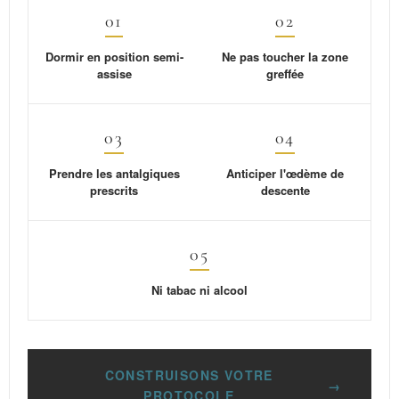
01
02
Dormir en position semi-
Ne pas toucher la zone
assise
greffée
03
04
Prendre les antalgiques
Anticiper l'œdème de
prescrits
descente
05
Ni tabac ni alcool
CONSTRUISONS VOTRE
→
PROTOCOLE