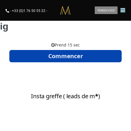
-
+33 (0)1 76 50 55 22
-
RENDEZ-VOUS
ig