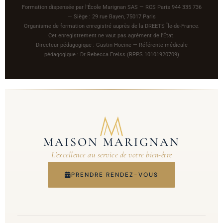
Formation dispensée par l'École Marignan SAS — RCS Paris 944 335 736
— Siège : 29 rue Bayen, 75017 Paris
Organisme de formation enregistré auprès de la DREETS Île-de-France.
Cet enregistrement ne vaut pas agrément de l'État.
Directeur pédagogique : Gustin Hocine — Référente médicale
pédagogique : Dr Rebecca Freiss (RPPS 10101920709)
MAISON MARIGNAN
L'excellence au service de votre bien-être
PRENDRE RENDEZ-VOUS