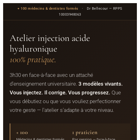
+ 100 médecins & dentistes formés
•
Dr Bellecour — RPPS
10003948063
Atelier injection acide
hyaluronique
100% pratique.
3h30 en face-à-face avec un attaché
d'enseignement universitaire.
3 modèles vivants.
Vous injectez. Il corrige. Vous progressez.
Que
vous débutiez ou que vous vouliez perfectionner
votre geste — l'atelier s'adapte à votre niveau.
+ 100
1 praticien
Médecins & dentistes formés
Par session — face-à-face