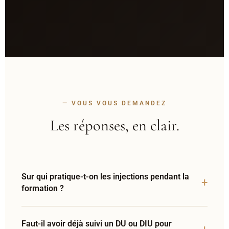
— VOUS VOUS DEMANDEZ
Les réponses, en clair.
Sur qui pratique-t-on les injections pendant la
formation ?
Vous pratiquez sur
3 modèles vivants
, recrutés et
Faut-il avoir déjà suivi un DU ou DIU pour
préparés par la Maison Marignan. Chaque modèle est