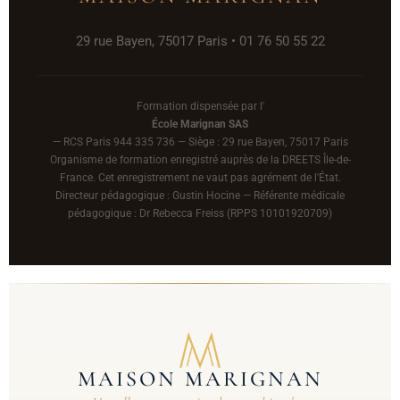
29 rue Bayen, 75017 Paris • 01 76 50 55 22
Formation dispensée par l'
École Marignan SAS
— RCS Paris 944 335 736 — Siège : 29 rue Bayen, 75017 Paris
Organisme de formation enregistré auprès de la DREETS Île-de-
France. Cet enregistrement ne vaut pas agrément de l'État.
Directeur pédagogique : Gustin Hocine — Référente médicale
pédagogique : Dr Rebecca Freiss (RPPS 10101920709)
MAISON MARIGNAN