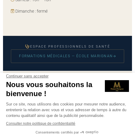
Dimanche : fermé
ESPACE PROFESSIONNELS DE SANTÉ
FORMATIONS MÉDICALES — ÉCOLE MARIGNAN
© 2026 Maison Marignan — Tous droits réservés
Mentions légales
·
CGU
·
Politique de confidentialité
·
Prendre
RDV sur Doctolib