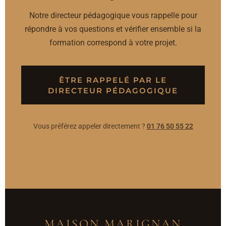
Notre directeur pédagogique vous rappelle pour
répondre à vos questions et vérifier ensemble si la
formation correspond à votre projet.
ÊTRE RAPPELÉ PAR LE
DIRECTEUR PÉDAGOGIQUE
Vous préférez appeler directement ?
01 76 50 55 22
MAISON MARIGNAN